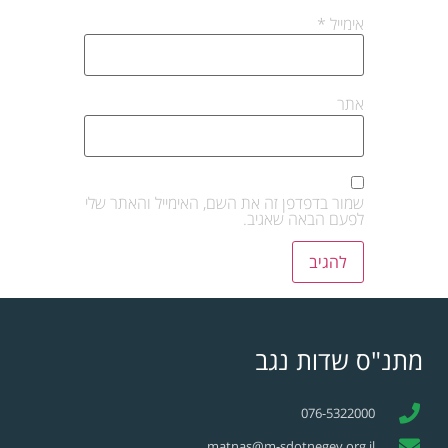
אימייל
*
אתר
שמור בדפדפן זה את השם, האימייל והאתר שלי
לפעם הבאה שאגיב.
מתנ"ס שדות נגב
076-5322000
matnas@m-sdotnegev.org.il