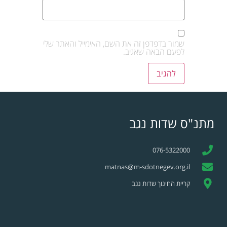
שמור בדפדפן זה את השם, האימייל והאתר שלי
לפעם הבאה שאגיב.
מתנ"ס שדות נגב
076-5322000
matnas@m-sdotnegev.org.il
קריית החינוך שדות נגב