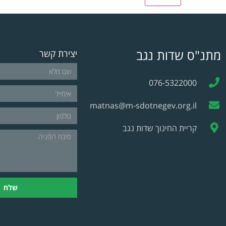
מתנ"ס שדות נגב
יצירת קשר
076-5322000
matnas@m-sdotnegev.org.il
קריית החינוך שדות נגב
שלח