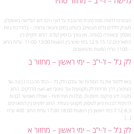
גלישה – ז-י"ב – מחזור סתיו
הצטרפו לחוויה ספורטיבית מרעננת על חוף הים! חוג הגלישה באשקלון
מעניק לילדים כלים מעשיים, ביטחון במים והנאה צרופה – בהדרכת צוות
מוסמך ובאווירה בטוחה. אין צורך בניסיון קודם. החוג יתקיים בין
התאריכים 12.9-15.12 בימי שישי בין השעות 11:00-13:00. עלות החוג
– 1100 ש"ח הסעות מהמושבים
לק ג'ל – ז'-י"ב – ימי ראשון – מחזור ב
בואי ללמוד את כל הסודות של עולם הלק ג’ל – החל מהכנה נכונה של
הציפורן, דרך מריחת לק מקצועית ועד עיצובי nail art מדליקים. החוג
מקנה ידע פרקטי, מיומנות, סבלנות ויצירתיות – ואפילו מאפשר לבנות
להתחיל לבנות כיוון לעיסוק מקצועי בעתיד. החוג יתקיים בין התאריכים
7.12-8.3 בימי ראשון בין השעות 17:00-18:00 עלות החוג: 400 ש"ח
[…]
לק ג'ל – ז'-י"ב – ימי ראשון – מחזור א