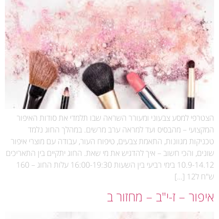
הצטרפי למסע צבעוני ומעורר השראה שבו תלמדי את סודות האיפור
המקצועי – מהבסיס ועד למראה ערב מרשים. במהלך החוג נלמד
טכניקות מגוונות, התאמת צבעים, טיפוח העור, עבודה עם מוצרי איפור
שונים, והכי חשוב – איך להדגיש את מי שאת. החוג יתקיים בין התאריכים
10.9-14.12 בימי רביעי בין השעות 16:00-19:30 עלות החוג – 160
ש"ח ל12 […]
איפור – ז-י"ב – מחזור ב