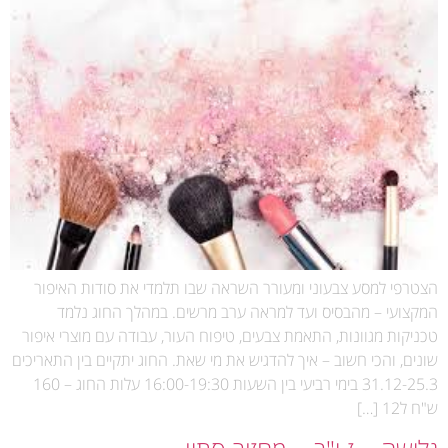
הצטרפי למסע צבעוני ומעורר השראה שבו תלמדי את סודות האיפור
המקצועי – מהבסיס ועד למראה ערב מרשים. במהלך החוג נלמד
טכניקות מגוונות, התאמת צבעים, טיפוח העור, עבודה עם מוצרי איפור
שונים, והכי חשוב – איך להדגיש את מי שאת. החוג יתקיים בין התאריכים
31.12-25.3 בימי רביעי בין השעות 16:00-19:30 עלות החוג – 160
ש"ח ל12 […]