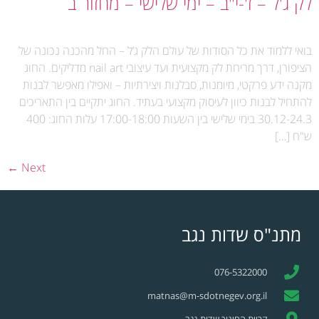
לק ג'ל – ז'-י"ב – ימי שלישי – מחזור ב
בואי ללמוד את כל הסודות של עולם הלק ג’ל – החל מהכנה נכונה של
הציפורן, דרך מריחת לק מקצועית ועד עיצובי nail art מדליקים. החוג
מקנה ידע פרקטי, מיומנות, סבלנות ויצירתיות – ואפילו מאפשר לבנות
להתחיל לבנות כיוון לעיסוק מקצועי בעתיד. החוג יתקיים בין התאריכים
30.12-24.3 בימי שלישי בין השעות 17:00-18:00 עלות החוג: 400
ש"ח […]
←
Next
מתנ"ס שדות נגב
076-5322000
matnas@m-sdotnegev.org.il
קריית החינוך שדות נגב