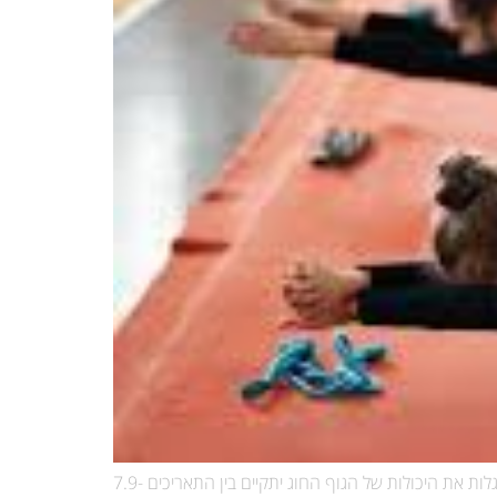
מחפשים פעילות שמשלבת גמישות, כוח, קואורדינציה וביטחון עצמי?חוג התעמלות קרקע מחכה לילדים ולילדות שאוהבים לזוז, לקפוץ ולגלות את היכולות של הגוף החוג יתקיים בין התאריכים 7.9-