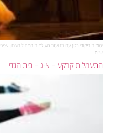
ש"ח
התעמלות קרקע – א-ג – בית הגדי