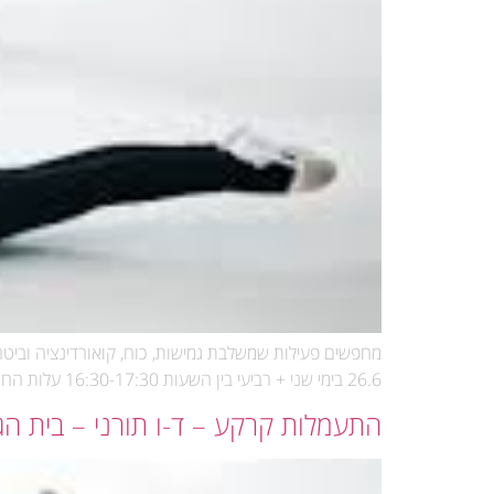
26.6 בימי שני + רביעי בין השעות 16:30-17:30 עלות החוג: 1,600 ש"ח לשנה לא כולל ביגוד עלות ביגוד: 150 ש"ח
התעמלות קרקע – ד-ו תורני – בית הג