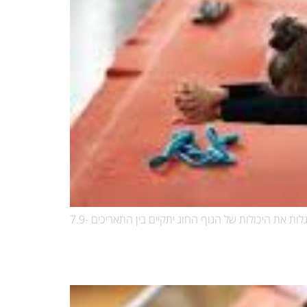
מחפשים פעילות שמשלבת גמישות, כוח, קואורדינציה וביטחון עצמי?חוג התעמלות קרקע מחכה לילדים ולילדות שאוהבים לזוז, לקפוץ ולגלות את היכולות של הגוף החוג יתקיים בין התאריכים 7.9-