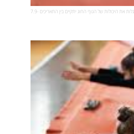
מחפשים פעילות שמשלבת גמישות, כוח, קואורדינציה וביטחון עצמי?חוג התעמלות קרקע מחכה לילדים ולילדות שאוהבים לזוז, לקפוץ ולגלות את היכולות של הגוף החוג יתקיים בין התאריכים 7.9-