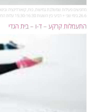
26.6 בימי שני + רביעי בין השעות 15:30-16:30 עלות החוג: 1,600 ש"ח לשנה לא כולל ביגוד עלות ביגוד: 150 ש"ח
התעמלות קרקע – ד-ו – בית הגדי