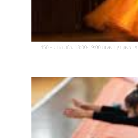
יסודות ריקודי בטן עם תנועות מעולמות המחול הצםון אפריקאי והמזרח תיכוני,טכניקות בסיס, החוג יתקיים בין התאריכים 7.9-30.11 בימי ראשון בין השעות 18:00-19:00 עלות החוג – 450