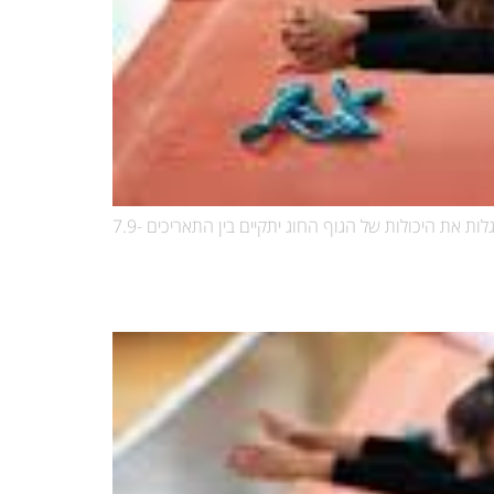
מחפשים פעילות שמשלבת גמישות, כוח, קואורדינציה וביטחון עצמי?חוג התעמלות קרקע מחכה לילדים ולילדות שאוהבים לזוז, לקפוץ ולגלות את היכולות של הגוף החוג יתקיים בין התאריכים 7.9-