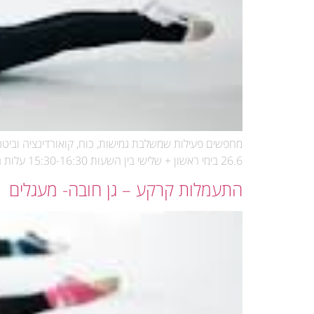
26.6 בימי ראשון + שלישי בין השעות 15:30-16:30 עלות החוג: 1,600 ש"ח לשנה לא כולל ביגוד עלות ביגוד: 150 ש"ח
התעמלות קרקע – גן חובה- מעגלים