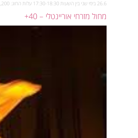
26.6 בימי שני בין השעות 17:30-18:30 עלות החוג: 1,200 ש"ח לשנה לא כולל ביגוד עלות ביגוד: 150 ש"ח
מחול מזרחי אוריינטלי – 40+