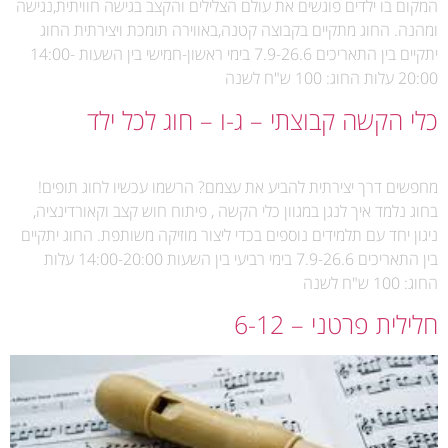
המקום בו ילדים פוגשים את עולם הצלילים והקצב בגישה חוויתית,נגישה
ומהנה. החוג מתקיים בקבוצה קטנה,באווירה תומכת ויצירתית החוג
יתקיים בין התאריכים 7.9-26.6 בימי ראשון-חמישי בין השעות 14:00-
20:00 עלות החוג: 100 ש"ח לשנה
כלי הקשה קבוצתי – ג-ו – חוג לכל ילד
מחפשים דרך יצירתית להביע את עצמם? הרשמו עכשיו לחוג תופים!
בחוג נלמד איך לנגן במגוון כלי הקשה , פיתוח חוש קצב וקאורדינציה,
ניגון יחד עם תלמידים נוספים בכדי ליצור מוזיקה משותפת. החוג יתקיים
בין התאריכים 7.9-26.6 בימי רביעי בין השעות 14:00-20:00 עלות
החוג: 100 ש"ח לשנה
חלילית פרטני – 6-12