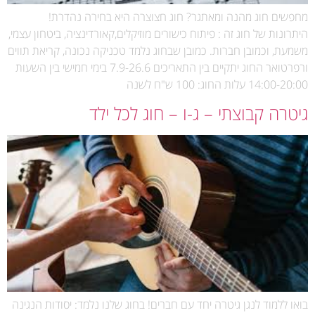
מחפשים חוג מהנה ומאתגר? חוג חצוצרה היא בחירה נהדרת!
היתרונות של חוג זה : פיתוח כישורים מוזיקלים,קאורדינציה, ביטחון עצמי,
משמעת, וכמובן חברות. כמובן שבחוג נלמד טכניקה נכונה, קריאת תווים
ורפרטואר החוג יתקיים בין התאריכים 7.9-26.6 בימי חמישי בין השעות
14:00-20:00 עלות החוג: 100 ש"ח לשנה
גיטרה קבוצתי – ג-ו – חוג לכל ילד
בואו ללמוד לנגן גיטרה יחד עם חברים! בחוג שלנו נלמד: יסודות הנגינה