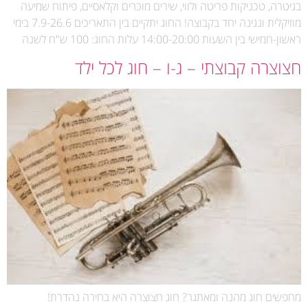
בגיטרה, טכניקות פריטה ולווי, שירים מוכרים וקלאסיים, פיתוח שמיעה
מוזיקלית ונגינה יחד בקבוצה! החוג יתקיים בין התאריכים 7.9-26.6 בימי
ראשון-חמישי בין השעות 14:00-20:00 עלות החוג: 100 ש"ח לשנה
חצוצרה קבוצתי – ג-ו – חוג לכל ילד
מחפשים חוג מהנה ומאתגר? חוג חצוצרה היא בחירה נהדרת!