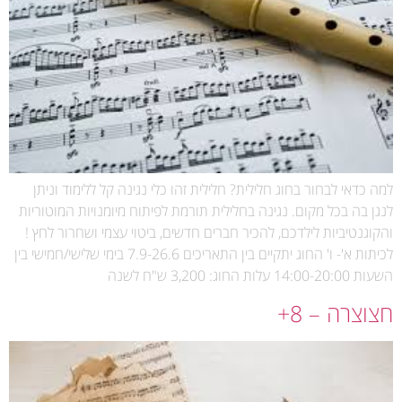
למה כדאי לבחור בחוג חלילית? חלילית זהו כלי נגינה קל ללימוד וניתן
לנגן בה בכל מקום. נגינה בחלילית תורמת לפיתוח מיומנויות המוטוריות
והקוגנטיביות לילדכם, להכיר חברים חדשים, ביטוי עצמי ושחרור לחץ !
לכיתות א'- ו' החוג יתקיים בין התאריכים 7.9-26.6 בימי שלישי/חמישי בין
השעות 14:00-20:00 עלות החוג: 3,200 ש"ח לשנה
חצוצרה – 8+