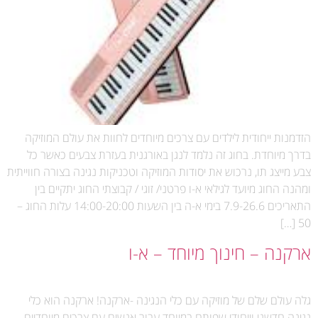
הזדמנות ייחודית לילדים עם צרכים מיוחדים לחוות את עולם המוזיקה
בדרך מיוחדת. בחוג זה נלמד לנגן באורגנית בעזרת צבעים כאשר כל
צבע מייצג תו, נרכוש את יסודות המוזיקה וטכניקות נגינה בצורה חווייתית
ומהנה החוג מיועד לגילאי א-ו פרטני/ זוגי / קבוצתי החוג יתקיים בין
התאריכים 7.9-26.6 בימי א-ה בין השעות 14:00-20:00 עלות החוג –
50 […]
ארקנה – חינוך מיוחד – א-ו
גלה עולם שלם של מוזיקה עם כלי הנגינה -ארקנה! ארקנה הוא כלי
נגינה חדשני וייחודי שפותח במיוחד עבור אנשים עם צרכים מיוחדיים.