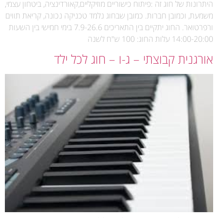
היתרונות של חוג זה :פיתוח כישוריים מוזיקליים,קאורדינציה, ביטחון עצמי,
משמעת, וכמובן חברות. כמובן שבחוג נלמד טכניקה נכונה, קריאת תווים
ורפרטואר. החוג יתקיים בין התאריכים 7.9-26.6 בימי חמישי בין השעות
14:00-20:00 עלות החוג: 100 ש"ח לשנה
אורגנית קבוצתי – ג-ו – חוג לכל ילד