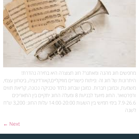
מחפשים חוג מהנה ומאתגר? חוג חצוצרה היא בחירה נהדרת!
היתרונות של חוג זה :פיתוח כישוריים מוזיקליים,קאורדינציה, ביטחון עצמי,
משמעת, וכמובן חברות. כמובן שבחוג נלמד טכניקה נכונה, קריאת תווים
ורפרטואר. החוג מיועד לבני/ות 8 ומעלה החוג יתקיים בין התאריכים
7.9-26.6 בימי חמישי בין השעות 14:00-20:00 עלות החוג: 3,200 ש"ח
לשנה
←
Next