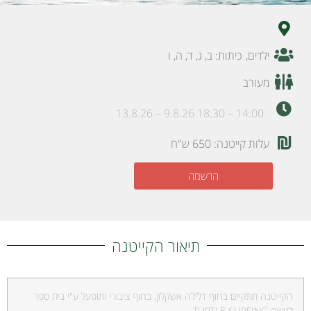
ילדים
,
כיתות:
ב
,
ג
,
ד
,
ה
,
ו
מעורב
14:00 – 18:30 9.8.26 – 13.8.26
עלות קייטנה: 650 ש"ח
הרשמה
תיאור הקייטנה
הקייטנה תתקיים בחוף דלילה אשקלון, בחוף ציבורי ותופעל ע"י בית ספר
לגישה TURTLE SURFING.