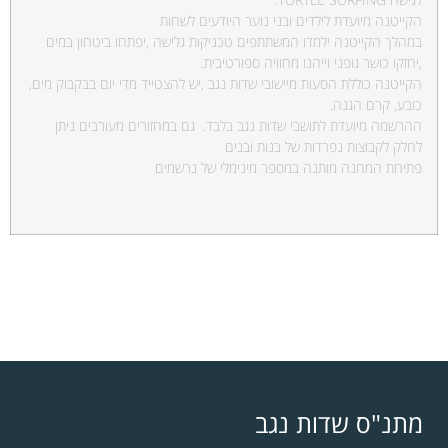
הקייטנה מיועדת לילדים ובני נוער היודעים לשחות
במהלך הקייטנה ילמדו המשתתפים טכניקות גלישה ,יפתחו ביטחון במים
,יחזקו כושר גופני וייהנו מחוויה ספורטיבית.
הקייטנה כוללת הסעות מיישובי שדות נגב ,יש להצטייד מדי יום בבקבוק מים,
כובע, קרם הגנה.
ההרשמה מיועדת לתושבי שדות נגב בלבד. גם במחזורים מעורבים ניתן
לחלק לקבוצות נפרדות של בנות ובנים
פתיחת המחנה מותנה במספר מינימלי של נרשמים
מתנ"ס שדות נגב