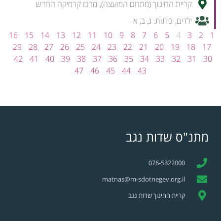
קריית החינוך (מתחם המועצה)
,
מרכז קרמיקה החדש
ילדים
,
כיתות:
ג
,
ב
,
א
16
15
14
13
12
11
10
9
8
7
6
5
4
3
2
1
29
28
27
26
25
24
23
22
21
20
19
18
17
42
41
40
39
38
37
36
35
34
33
32
31
30
47
46
45
44
43
מתנ"ס שדות נגב
076-5322000
matnas@m-sdotnegev.org.il
קריית החינוך שדות נגב