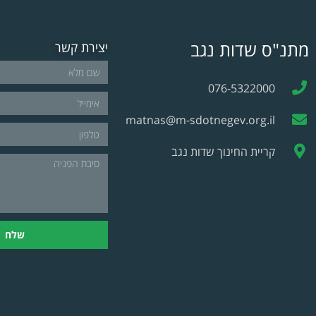
מתנ"ס שדות נגב
יצירת קשר
076-5322000
matnas@m-sdotnegev.org.il
קריית החינוך שדות נגב
שלח