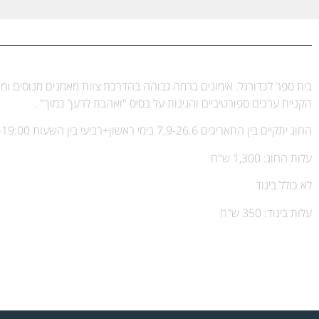
בית ספר לכדורגל. אימונים ברמה גבוהה בהדרכת צוות מאמנים מנוסים ומו
הקניית ערכים ספורטיביים והגינות על בסיס "ואהבת לרעך כמוך" .
החוג יתקיים בין התאריכים 7.9-26.6 בימי ראשון+רביעי בין השעות
-19:00
עלות החוג: 1,300 ש"ח
לא כולל ביגוד
עלות ביגוד: 350 ש"ח