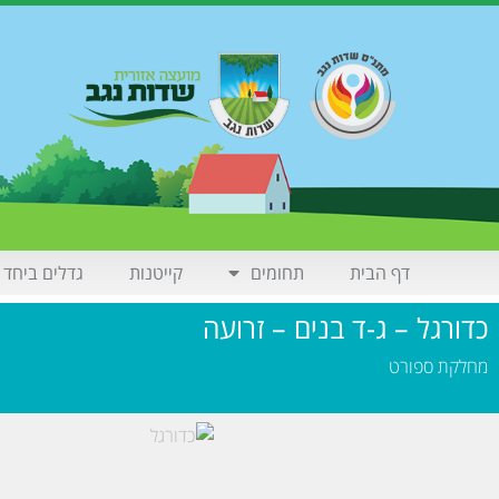
דף הבית
תחומים
קייטנות
גדלים ביחד
כדורגל – ג-ד בנים – זרועה
מחלקת ספורט