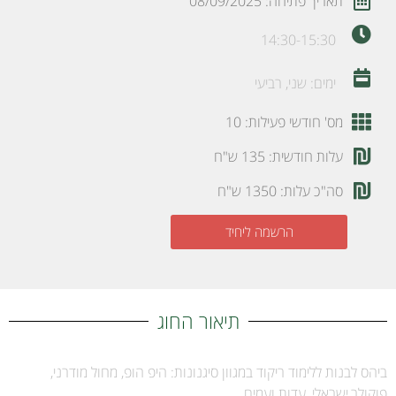
תאריך פתיחה: 08/09/2025
14:30-15:30
ימים: שני, רביעי
מס' חודשי פעילות: 10
עלות חודשית: 135 ש"ח
סה"כ עלות: 1350 ש"ח
הרשמה ליחיד
תיאור החוג
ביהס לבנות ללימוד ריקוד במגוון סיגנונות: היפ הופ, מחול מודרני,
פוקולר,ישראלי, עדות ועמים.