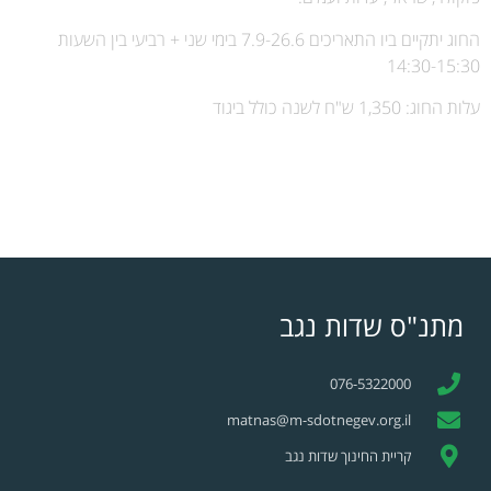
החוג יתקיים ביו התאריכים 7.9-26.6 בימי שני + רביעי בין השעות
14:30-15:30
עלות החוג: 1,350 ש"ח לשנה כולל ביגוד
מתנ"ס שדות נגב
076-5322000
matnas@m-sdotnegev.org.il
קריית החינוך שדות נגב