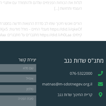
לגלות את הכוחות הפנימיים שלהם ולהתמודד עם אתגרי הח
העצמי ותחושת […]
קיימים: https://did.li/h0Laa מתגברים על מתבגרים: https://did.li/3dMaa לפרטים נוספים : טל סיבוני מנהלת […]
מתנ"ס שדות נגב
יצירת קשר
076-5322000
matnas@m-sdotnegev.org.il
קריית החינוך שדות נגב