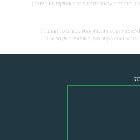
ע, מתמודדים עם מצבים לא מוכרים ומחזקים את הביטחון
הורים ואנשי חינוך שימו לב סדרת הרצאות חדשה במסגרת בית ספר להורים!‍‍ התמודדות עם המתבגר בסגנונות תקשורת: https://did.li/IevZH הרגש ותגובותיו-הסימפטומים של המתבגר:
https://did.li/qkeOf מעגלי החיים – מודל מודעות: https://did.li/UXjx5 מכאוס לסדר – לתת פה בהרצאה בנושא יצירת מוגנות: https://did.li/dGpgT חוסן משפחתי וחיזוק משאבים
וק