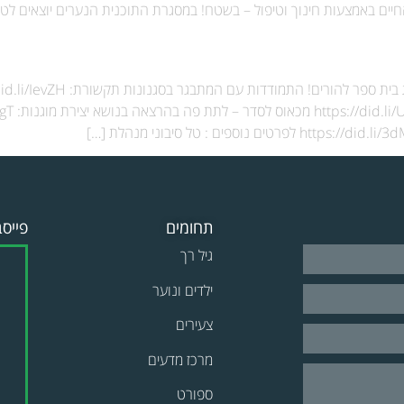
יים באמצעות חינוך וטיפול – בשטח! במסגרת התוכנית הנערים יוצאים לטב
תחומים
פייסב
גיל רך
ילדים ונוער
צעירים
מרכז מדעים
ספורט