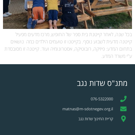
בכל שנה, לאחר קייטנת בית ספר של החופש, מרכז מדעים מפעיל
קייטנה מדעית לשבוע נוסף. בקייטנו זו טועמים הילדים כמה נושאים
בתחום המדע: פיזיקה, רובוטיקה, אסטרונומיה ועוד. קייטנה זו מסובסדת
ע"י משרד המדע.
מתנ"ס שדות נגב
076-5322000
matnas@m-sdotnegev.org.il
קריית החינוך שדות נגב