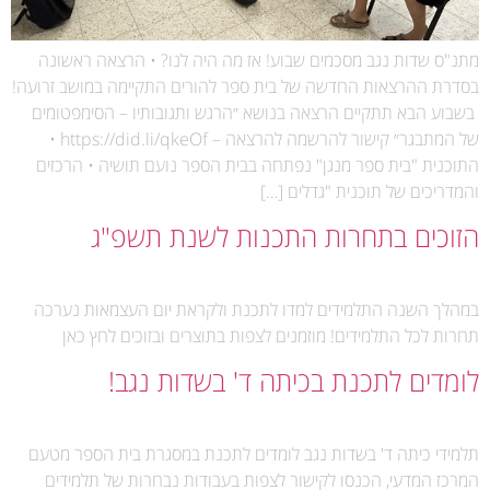
מתנ"ס שדות נגב מסכמים שבוע! אז מה היה לנו? • הרצאה ראשונה
בסדרת ההרצאות החדשה של בית ספר להורים התקיימה במושב זרועה!
‍‍ בשבוע הבא תתקיים הרצאה בנושא ״הרגש ותגובותיו – הסימפטומים
של המתבגר״ קישור להרשמה להרצאה – https://did.li/qkeOf •
התוכנית "בית ספר מנגן" נפתחה בבית הספר נועם תושיה • הרכזים
והמדריכים של תוכנית "גדלים […]
הזוכים בתחרות התכנות לשנת תשפ"ג
במהלך השנה התלמידים למדו לתכנת ולקראת יום העצמאות נערכה
תחרות לכל התלמידים! מוזמנים לצפות בתוצרים ובזוכים לחץ כאן
לומדים לתכנת בכיתה ד' בשדות נגב!
תלמידי כיתה ד' בשדות נגב לומדים לתכנת במסגרת בית הספר מטעם
המרכז המדעי, הכנסו לקישור לצפות בעבודות נבחרות של תלמידים