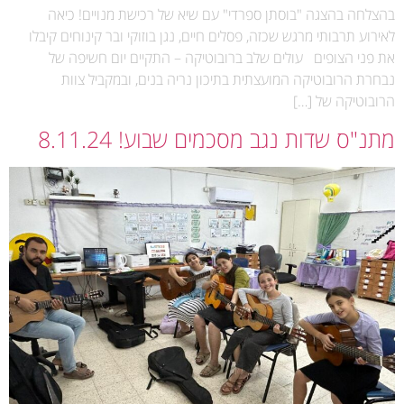
בהצלחה בהצגה "בוסתן ספרדי" עם שיא של רכישת מנויים! כיאה
לאירוע תרבותי מרגש שכזה, פסלים חיים, נגן בוזוקי ובר קינוחים קיבלו
את פני הצופים עולים שלב ברובוטיקה – התקיים יום חשיפה של
נבחרת הרובוטיקה המועצתית בתיכון נריה בנים, ובמקביל צוות
הרובוטיקה של […]
מתנ"ס שדות נגב מסכמים שבוע! 8.11.24