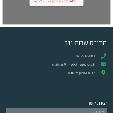
ver=2.2.32&pdfver=default".
מתנ"ס שדות נגב
076-5322000
matnas@m-sdotnegev.org.il
קריית החינוך שדות נגב
יצירת קשר