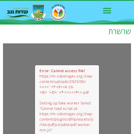
שרשרת
Error: Cannot access file!
https://m-sdotnegev.org.il/wp-
content/uploads/2025/06/
××××¨×ª-×§××¥-26-
×©×¨×©×¨×ª-×××××ª××.pdf
Setting up fake worker failed:
"Cannot load script at:
https://m-sdotnegev.org.il/wp-
content/plugins/dflip/assets/js
/libs/pdfjs/stable/pdf.worker.
min.js?