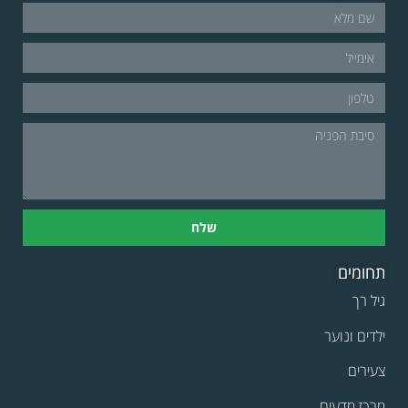
שלח
תחומים
גיל רך
ילדים ונוער
צעירים
מרכז מדעים