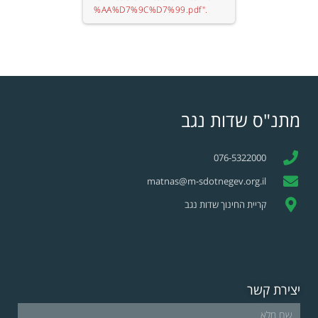
%AA%D7%9C%D7%99.pdf".
מתנ"ס שדות נגב
076-5322000
matnas@m-sdotnegev.org.il
קריית החינוך שדות נגב
יצירת קשר