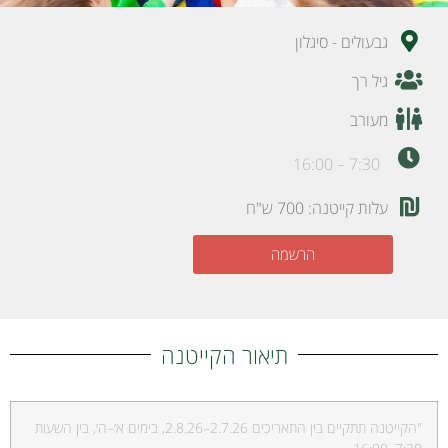
גבעולים - סיגלון
גיל רך
מעורב
7:30 – 16:00
עלות קייטנה: 700 ש"ח
הרשמה
תיאור הקייטנה
"הקייטנה תתקיים בין התאריכים 2.7.26–2.8.26, בימים א׳–ה׳, בין השעות