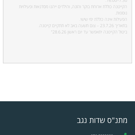
7:30–16:00.
הקייטנה כוללת ארוחת בוקר והזנה, והילדים ייהנו מסדנאות ופעילויות
נוספות.
הפעילות אינה כוללת ימי שישי.
בתאריך 23.7.26 – צום תשעה באב לא תתקיים קייטנה.
ביטול הקייטנה יתאפשר עד יום ראשון 28.6.26"
מתנ"ס שדות נגב